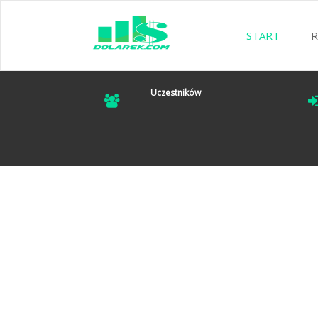
START
R
Uczestników